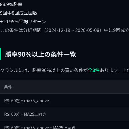
88.9%
勝率
9回中8回
成立回数
+10.95%
平均リターン
この条件は分析期間（2024-12-19 ~ 2026-05-08）中
勝率90%以上の条件一覧
クラシルには、勝率90%以上の買い条件が
全3件
あります。上
条件
RSI 60超 + ma75_above
RSI 60超 + MA25上向き
RSI 60超 + ma75_above + MA25上向き