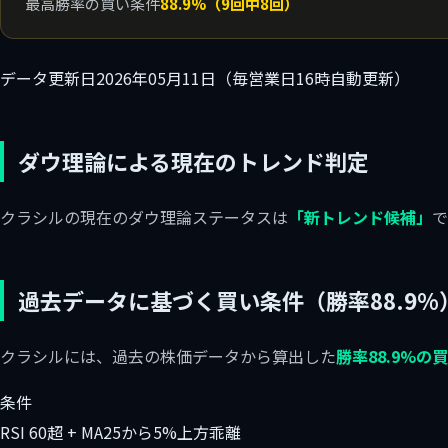
最高勝率の買い条件
88.9%（9回中8回）
データ更新日
2026年05月11日（毎営業日16時自動更新）
ダウ理論による現在のトレンド判定
クラシルの現在のダウ理論ステータスは
「新トレンド候補」
で
過去データに基づく買い条件（勝率88.9%
クラシルには、過去の株価データから算出した
勝率88.9%の
条件
RSI 60超 + MA25から5%上方乖離