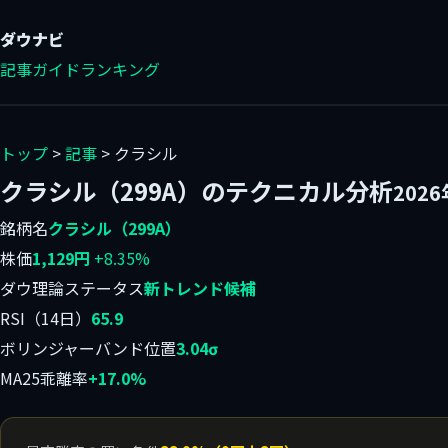
ダウ
ナビ
記事
ガイド
ランキング
トップ
>
記事
> クラシル
クラシル（299A）のテクニカル分析
202
銘柄名
クラシル（299A）
株価
1,129円
+8.35%
ダウ理論ステータス
新トレンド候補
RSI（14日）
65.9
ボリンジャーバンド位置
3.04σ
MA25乖離率
+17.0%