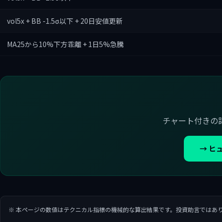
vol5x + BB -1.5σ以下 + 20日安値更新
MA25から10%下方乖離 + 1日5%急騰
チャート付きの
→ ヒ
※ 本ページの数値はテクニカル指標の機械的な算出結果です。投資助言ではあ