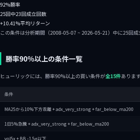
92%
勝率
25回中23回
成立回数
+10.41%
平均リターン
この条件は分析期間（2008-05-07 ~ 2026-05-21）中
勝率90%以上の条件一覧
ヒューリックには、勝率90%以上の買い条件が
全15件
ありま
条件
MA25から10%下方乖離 + adx_very_strong + far_below_ma200
1日5%急騰 + adx_very_strong + far_below_ma200
vol5x + BB -1.5σ以下