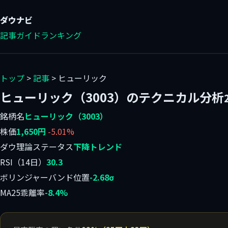
ダウ
ナビ
記事
ガイド
ランキング
トップ
>
記事
> ヒューリック
ヒューリック（3003）のテクニカル分析
銘柄名
ヒューリック（3003）
株価
1,650円
-5.01%
ダウ理論ステータス
下降トレンド
RSI（14日）
30.3
ボリンジャーバンド位置
-2.68σ
MA25乖離率
-8.4%