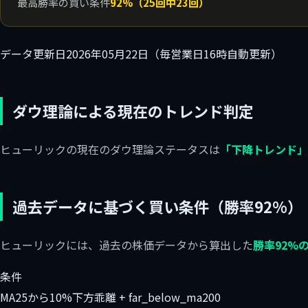
最高勝率の買い条件
92%（25回中23回）
データ更新日
2026年05月22日（毎営業日16時自動更新）
ダウ理論による現在のトレンド判定
ヒューリックの現在のダウ理論ステータスは
「下降トレンド」
過去データに基づく買い条件（勝率92%）
ヒューリックには、過去の株価データから算出した
勝率92%
条件
MA25から10%下方乖離 + far_below_ma200