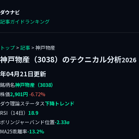
ダウ
ナビ
記事
ガイド
ランキング
トップ
>
記事
> 神戸物産
神戸物産（3038）のテクニカル分析
2026
年04月21日更新
銘柄名
神戸物産（3038）
株価
2,901円
-6.72%
ダウ理論ステータス
下降トレンド
RSI（14日）
18.9
ボリンジャーバンド位置
-2.33σ
MA25乖離率
-13.2%