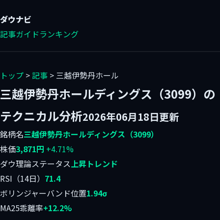
ダウ
ナビ
記事
ガイド
ランキング
トップ
>
記事
> 三越伊勢丹ホール
三越伊勢丹ホールディングス（3099）の
テクニカル分析
2026年06月18日更新
銘柄名
三越伊勢丹ホールディングス（3099）
株価
3,871円
+4.71%
ダウ理論ステータス
上昇トレンド
RSI（14日）
71.4
ボリンジャーバンド位置
1.94σ
MA25乖離率
+12.2%