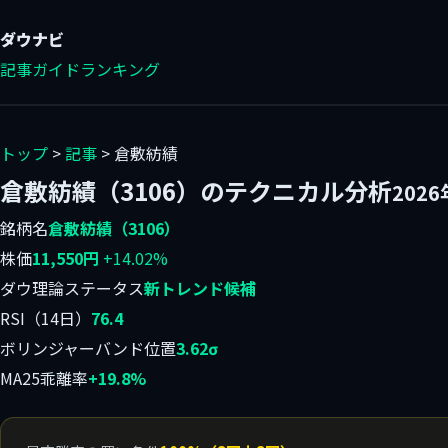
ダウ
ナビ
記事
ガイド
ランキング
トップ
>
記事
> 倉敷紡績
倉敷紡績（3106）のテクニカル分析
202
銘柄名
倉敷紡績（3106）
株価
11,550円
+14.02%
ダウ理論ステータス
新トレンド候補
RSI（14日）
76.4
ボリンジャーバンド位置
3.62σ
MA25乖離率
+19.8%