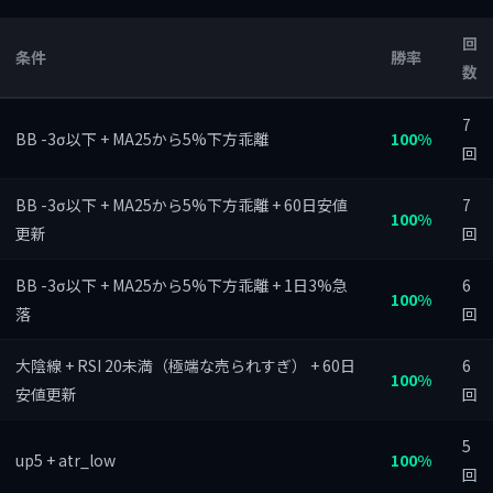
回
条件
勝率
数
7
BB -3σ以下 + MA25から5%下方乖離
100%
回
BB -3σ以下 + MA25から5%下方乖離 + 60日安値
7
100%
更新
回
BB -3σ以下 + MA25から5%下方乖離 + 1日3%急
6
100%
落
回
大陰線 + RSI 20未満（極端な売られすぎ） + 60日
6
100%
安値更新
回
5
up5 + atr_low
100%
回