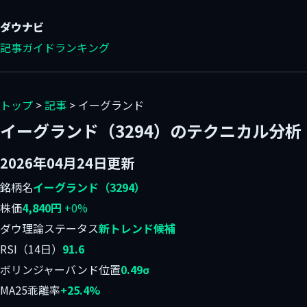
ダウ
ナビ
記事
ガイド
ランキング
トップ
>
記事
> イーグランド
イーグランド（3294）のテクニカル分析
2026年04月24日更新
銘柄名
イーグランド（3294）
株価
4,840円
+0%
ダウ理論ステータス
新トレンド候補
RSI（14日）
91.6
ボリンジャーバンド位置
0.49σ
MA25乖離率
+25.4%