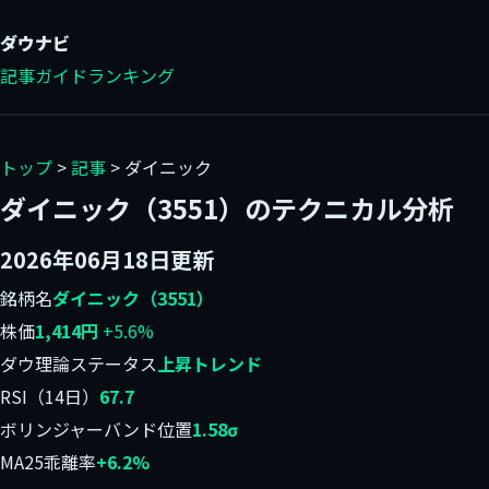
ダウ
ナビ
記事
ガイド
ランキング
トップ
>
記事
> ダイニック
ダイニック（3551）のテクニカル分析
2026年06月18日更新
銘柄名
ダイニック（3551）
株価
1,414円
+5.6%
ダウ理論ステータス
上昇トレンド
RSI（14日）
67.7
ボリンジャーバンド位置
1.58σ
MA25乖離率
+6.2%