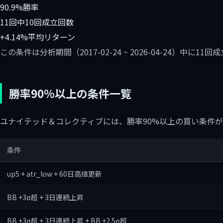
90.9%
勝率
11回中10回
成立回数
+4.14%
平均リターン
この条件は分析期間（2017-02-24 ~ 2026-04-24）中
勝率90%以上の条件一覧
ユナイテッド＆コレクティブには、勝率90%以上の買い条件が
条件
up5 + atr_low + 60日高値更新
BB +3σ超 + 3日連続上昇
BB +3σ超 + 3日連続上昇 + BB +2.5σ超