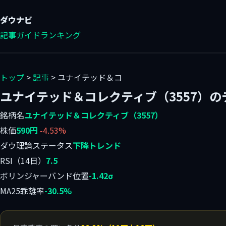
ダウ
ナビ
記事
ガイド
ランキング
トップ
>
記事
> ユナイテッド＆コ
ユナイテッド＆コレクティブ（3557）
銘柄名
ユナイテッド＆コレクティブ（3557）
株価
590円
-4.53%
ダウ理論ステータス
下降トレンド
RSI（14日）
7.5
ボリンジャーバンド位置
-1.42σ
MA25乖離率
-30.5%