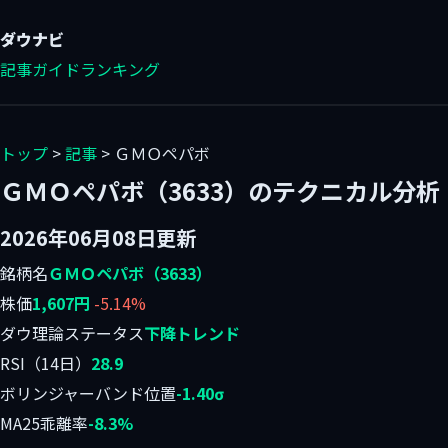
ダウ
ナビ
記事
ガイド
ランキング
トップ
>
記事
> ＧＭＯペパボ
ＧＭＯペパボ（3633）のテクニカル分析
2026年06月08日更新
銘柄名
ＧＭＯペパボ（3633）
株価
1,607円
-5.14%
ダウ理論ステータス
下降トレンド
RSI（14日）
28.9
ボリンジャーバンド位置
-1.40σ
MA25乖離率
-8.3%