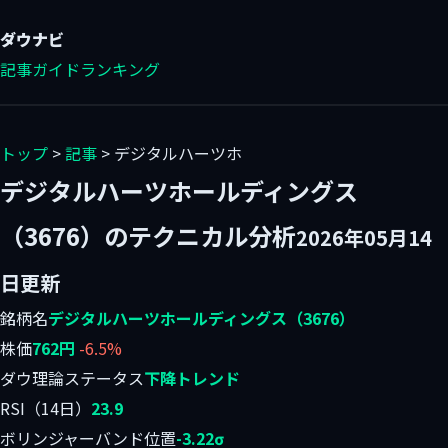
ダウ
ナビ
記事
ガイド
ランキング
トップ
>
記事
> デジタルハーツホ
デジタルハーツホールディングス
（3676）のテクニカル分析
2026年05月14
日更新
銘柄名
デジタルハーツホールディングス（3676）
株価
762円
-6.5%
ダウ理論ステータス
下降トレンド
RSI（14日）
23.9
ボリンジャーバンド位置
-3.22σ