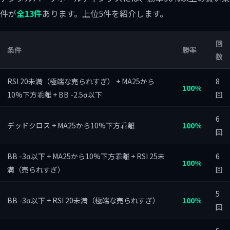
件が
全13件
あります。上位5件を紹介します。
回
条件
勝率
数
RSI 20未満（極端な売られすぎ） + MA25から
8
100%
10%下方乖離 + BB -2.5σ以下
回
6
デッドクロス + MA25から10%下方乖離
100%
回
BB -3σ以下 + MA25から10%下方乖離 + RSI 25未
6
100%
満（売られすぎ）
回
5
BB -3σ以下 + RSI 20未満（極端な売られすぎ）
100%
回