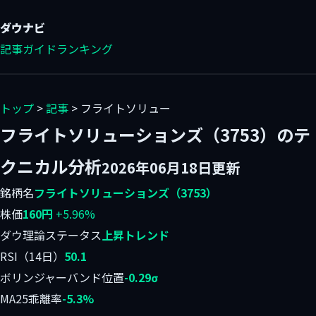
ダウ
ナビ
記事
ガイド
ランキング
トップ
>
記事
> フライトソリュー
フライトソリューションズ（3753）のテ
クニカル分析
2026年06月18日更新
銘柄名
フライトソリューションズ（3753）
株価
160円
+5.96%
ダウ理論ステータス
上昇トレンド
RSI（14日）
50.1
ボリンジャーバンド位置
-0.29σ
MA25乖離率
-5.3%