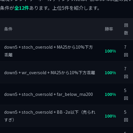
条件が
全12件
あります。上位5件を紹介します。
回
条件
勝率
数
down5 + stoch_oversold + MA25から10%下方
7
100%
乖離
回
7
down5 + wr_oversold + MA25から10%下方乖離
100%
回
5
down5 + stoch_oversold + far_below_ma200
100%
回
down5 + stoch_oversold + BB -2σ以下（売られ
5
100%
すぎ）
回