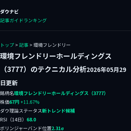
ダウ
ナビ
記事
ガイド
ランキング
トップ
>
記事
> 環境フレンドリー
環境フレンドリーホールディングス
（3777）のテクニカル分析
2026年05月29
日更新
銘柄名
環境フレンドリーホールディングス（3777）
株価
67円
+11.67%
ダウ理論ステータス
新トレンド候補
RSI（14日）
68.0
ボリンジャーバンド位置
2.31σ