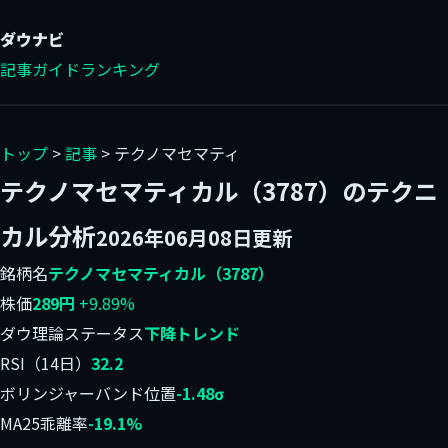
ダウ
ナビ
記事
ガイド
ランキング
トップ
>
記事
> テクノマセマティ
テクノマセマティカル（3787）のテクニ
カル分析
2026年06月08日更新
銘柄名
テクノマセマティカル（3787）
株価
289円
+9.89%
ダウ理論ステータス
下降トレンド
RSI（14日）
32.2
ボリンジャーバンド位置
-1.48σ
MA25乖離率
-19.1%