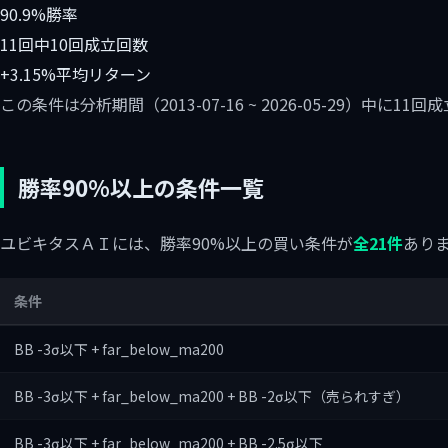
90.9%
勝率
11回中10回
成立回数
+3.15%
平均リターン
この条件は分析期間（2013-07-16 ~ 2026-05-29）中
勝率90%以上の条件一覧
ユビキタスＡＩには、勝率90%以上の買い条件が
全21件
あり
条件
BB -3σ以下 + far_below_ma200
BB -3σ以下 + far_below_ma200 + BB -2σ以下（売られすぎ）
BB -3σ以下 + far_below_ma200 + BB -2.5σ以下