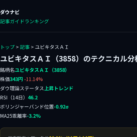
ダウ
ナビ
記事
ガイド
ランキング
トップ
>
記事
> ユビキタスＡＩ
ユビキタスＡＩ（3858）のテクニカル分
銘柄名
ユビキタスＡＩ（3858）
株価
343円
-11.14%
ダウ理論ステータス
上昇トレンド
RSI（14日）
46.2
ボリンジャーバンド位置
-0.92σ
MA25乖離率
-3.2%