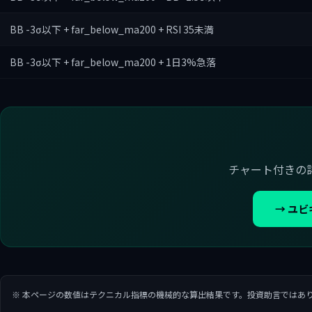
BB -3σ以下 + far_below_ma200 + RSI 35未満
BB -3σ以下 + far_below_ma200 + 1日3%急落
チャート付きの
→ ユ
※ 本ページの数値はテクニカル指標の機械的な算出結果です。投資助言ではあ