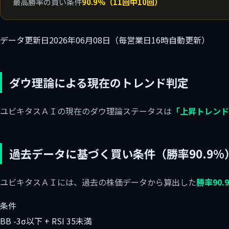
最高勝率の買い条件
90.9%（11回中10回）
データ更新日
2026年06月08日（毎営業日16時自動更新）
ダウ理論による現在のトレンド判定
ユビキタスＡＩの現在のダウ理論ステータスは
「上昇トレンド
過去データに基づく買い条件（勝率90.9%
ユビキタスＡＩには、過去の株価データから算出した
勝率90
条件
BB -3σ以下 + RSI 35未満