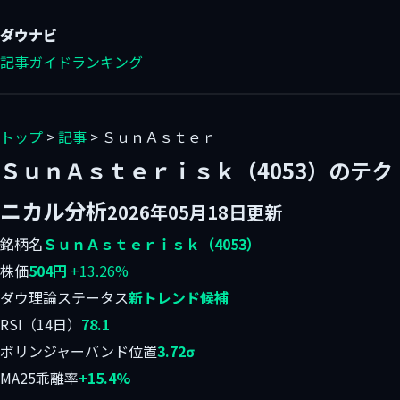
ダウ
ナビ
記事
ガイド
ランキング
トップ
>
記事
> ＳｕｎＡｓｔｅｒ
ＳｕｎＡｓｔｅｒｉｓｋ（4053）のテク
ニカル分析
2026年05月18日更新
銘柄名
ＳｕｎＡｓｔｅｒｉｓｋ（4053）
株価
504円
+13.26%
ダウ理論ステータス
新トレンド候補
RSI（14日）
78.1
ボリンジャーバンド位置
3.72σ
MA25乖離率
+15.4%