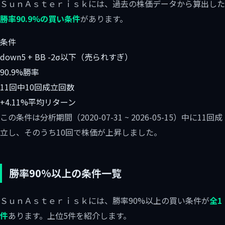
ＳｕｎＡｓｔｅｒｉｓｋには、過去の株価データから算出した
勝率90.9%の買い条件
があります。
条件
down5 + BB -2σ以下（売られすぎ）
90.9%
勝率
11回中10回
成立回数
+4.11%
平均リターン
この条件は分析期間（2020-07-31 ~ 2026-05-15）中に11回成
立し、そのうち10回で株価が上昇しました。
勝率90%以上の条件一覧
ＳｕｎＡｓｔｅｒｉｓｋには、勝率90%以上の買い条件が
全1
件
あります。上位5件を紹介します。