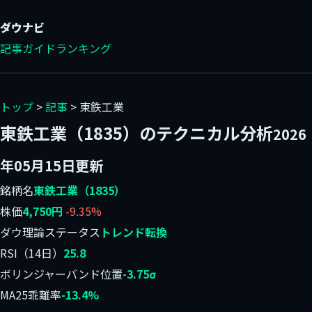
ダウ
ナビ
記事
ガイド
ランキング
トップ
>
記事
> 東鉄工業
東鉄工業（1835）のテクニカル分析
2026
年05月15日更新
銘柄名
東鉄工業（1835）
株価
4,750円
-9.35%
ダウ理論ステータス
トレンド転換
RSI（14日）
25.8
ボリンジャーバンド位置
-3.75σ
MA25乖離率
-13.4%