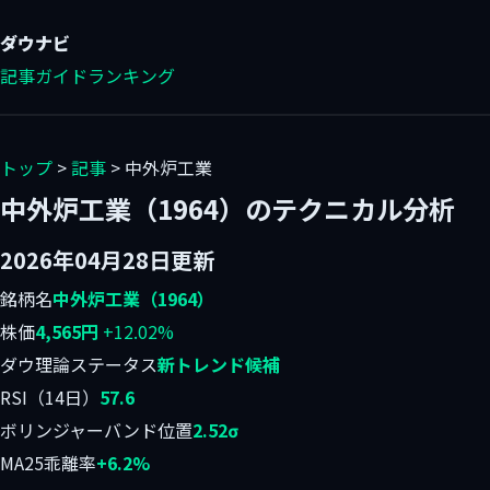
ダウ
ナビ
記事
ガイド
ランキング
トップ
>
記事
> 中外炉工業
中外炉工業（1964）のテクニカル分析
2026年04月28日更新
銘柄名
中外炉工業（1964）
株価
4,565円
+12.02%
ダウ理論ステータス
新トレンド候補
RSI（14日）
57.6
ボリンジャーバンド位置
2.52σ
MA25乖離率
+6.2%