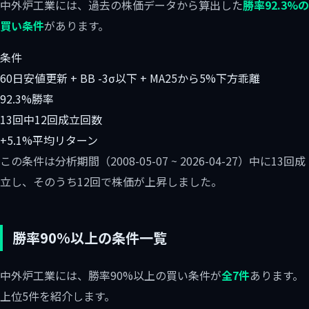
中外炉工業には、過去の株価データから算出した
勝率92.3%の
買い条件
があります。
条件
60日安値更新 + BB -3σ以下 + MA25から5%下方乖離
92.3%
勝率
13回中12回
成立回数
+5.1%
平均リターン
この条件は分析期間（2008-05-07 ~ 2026-04-27）中に13回成
立し、そのうち12回で株価が上昇しました。
勝率90%以上の条件一覧
中外炉工業には、勝率90%以上の買い条件が
全7件
あります。
上位5件を紹介します。