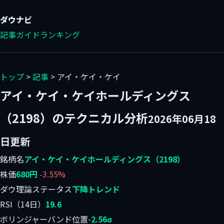
ダウ
ナビ
記事
ガイド
ランキング
トップ
>
記事
> アイ・ケイ・ケイ
アイ・ケイ・ケイホールディングス
（2198）のテクニカル分析
2026年06月18
日更新
銘柄名
アイ・ケイ・ケイホールディングス（2198）
株価
680円
-3.55%
ダウ理論ステータス
下降トレンド
RSI（14日）
19.6
ボリンジャーバンド位置
-2.56σ