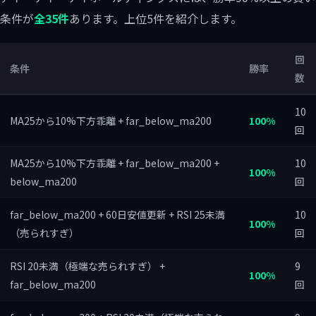
条件が
全35件
あります。上位5件を紹介します。
回
条件
勝率
数
10
MA25から10%下方乖離 + far_below_ma200
100%
回
MA25から10%下方乖離 + far_below_ma200 +
10
100%
below_ma200
回
far_below_ma200 + 60日安値更新 + RSI 25未満
10
100%
（売られすぎ）
回
RSI 20未満（極端な売られすぎ） +
9
100%
far_below_ma200
回