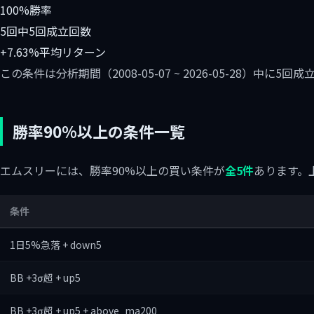
100%
勝率
5回中5回
成立回数
+7.63%
平均リターン
この条件は分析期間（2008-05-07 ~ 2026-05-28）中
勝率90%以上の条件一覧
エムスリーには、勝率90%以上の買い条件が
全5件
あります。
条件
1日5%急落 + down5
BB +3σ超 + up5
BB +3σ超 + up5 + above_ma200