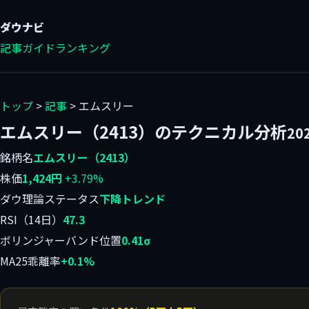
ダウ
ナビ
記事
ガイド
ランキング
トップ
>
記事
> エムスリー
エムスリー（2413）のテクニカル分析
20
銘柄名
エムスリー（2413）
株価
1,424円
+3.79%
ダウ理論ステータス
下降トレンド
RSI（14日）
47.3
ボリンジャーバンド位置
0.41σ
MA25乖離率
+0.1%