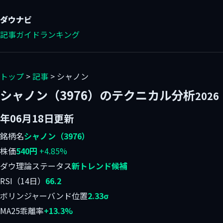
ダウ
ナビ
記事
ガイド
ランキング
トップ
>
記事
> シャノン
シャノン（3976）のテクニカル分析
2026
年06月18日更新
銘柄名
シャノン（3976）
株価
540円
+4.85%
ダウ理論ステータス
新トレンド候補
RSI（14日）
66.2
ボリンジャーバンド位置
2.33σ
MA25乖離率
+13.3%