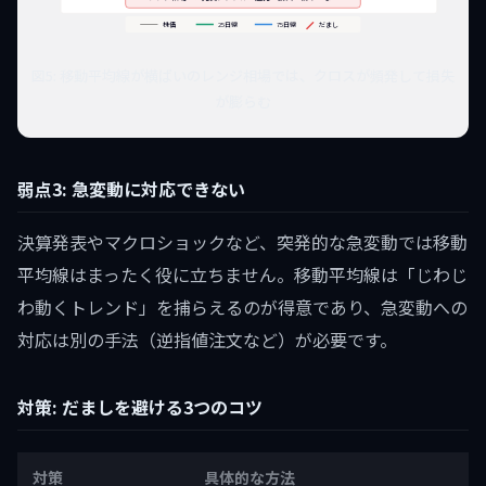
株価
25日線
75日線
だまし
図5: 移動平均線が横ばいのレンジ相場では、クロスが頻発して損失
が膨らむ
弱点3: 急変動に対応できない
決算発表やマクロショックなど、突発的な急変動では移動
平均線はまったく役に立ちません。移動平均線は「じわじ
わ動くトレンド」を捕らえるのが得意であり、急変動への
対応は別の手法（逆指値注文など）が必要です。
対策: だましを避ける3つのコツ
対策
具体的な方法