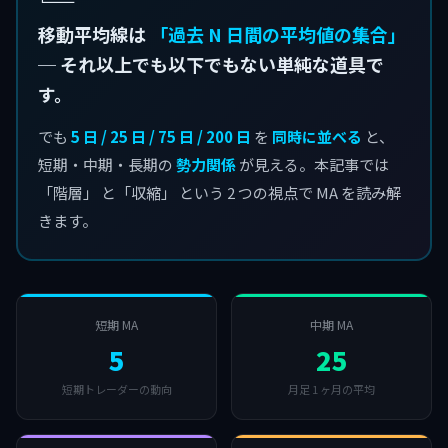
移動平均線は
「過去 N 日間の平均値の集合」
─ それ以上でも以下でもない単純な道具で
す。
でも
5 日 / 25 日 / 75 日 / 200 日
を
同時に並べる
と、
短期・中期・長期の
勢力関係
が見える。本記事では
「階層」 と「収縮」 という 2 つの視点で MA を読み解
きます。
短期 MA
中期 MA
5
25
短期トレーダーの動向
月足 1 ヶ月の平均