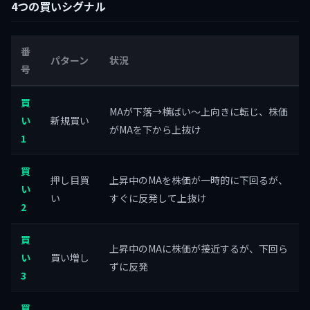
4つの買いシグナル
番
パターン
状況
号
買
MAが下落→横ばい〜上向きに転じ、株価
い
新規買い
がMAを下から上抜け
1
買
押し目買
上昇中のMAを株価が一時的に下回るが、
い
い
すぐに反発して上抜け
2
買
上昇中のMAに株価が接近するが、下回ら
い
買い増し
ずに反発
3
買