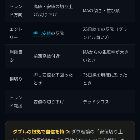
トレン
高値・安値の切り上
MAの傾き・並び順
ド方向
げ/切り下げ
エント
25日線での反発（グラ
押し安値
の反発
リー
ンビル買い2）
利確目
MAからの乖離率が大き
前回高値付近
安
いとき
押し安値を下回った
75日線を明確に割った
損切り
とき
とき
トレン
安値の切り下げ
デッドクロス
ド転換
ダブルの根拠で自信を持つ:
ダウ理論の「安値切り上