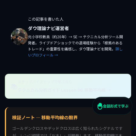
この記事を書いた人
ダウ理論ナビ運営者
元小学校教員（約20年）→ SE → テクニカル分析ツール開
発者。ライブドアショックでの退場経験から「根拠のある
トレード」の重要性を痛感し、ダウ理論ナビを開発。
詳し
いプロフィール →
ステップバイステップで学ぶなら
📚
テクニカル分析ガイド Lesson 06: 移動平均線 →
🐣
会話形式で学ぶ
検証ノート — 移動平均線の限界
ゴールデンクロスやデッドクロスは広く知られたシグナルです
が、レンジ相場では「だまし」が頻発します。移動平均線は本