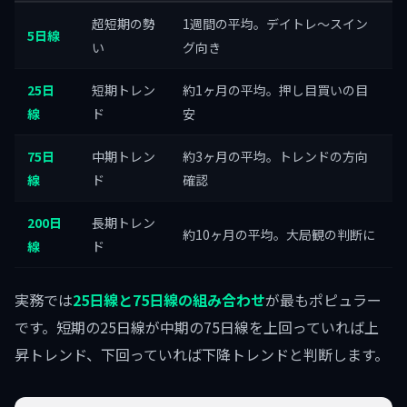
超短期の勢
1週間の平均。デイトレ〜スイン
5日線
い
グ向き
25日
短期トレン
約1ヶ月の平均。押し目買いの目
線
ド
安
75日
中期トレン
約3ヶ月の平均。トレンドの方向
線
ド
確認
200日
長期トレン
約10ヶ月の平均。大局観の判断に
線
ド
実務では
25日線と75日線の組み合わせ
が最もポピュラー
です。短期の25日線が中期の75日線を上回っていれば上
昇トレンド、下回っていれば下降トレンドと判断します。