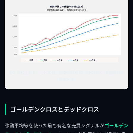
期間の異なる移動平均線の比較
短期線ほど価格に近く、長期線ほど滑らかになる
1,200
1,100
1,000
900
800
株価
5日線
25日線
75日線
200日線
図2: 同じ上昇トレンドでも、短期線は価格に張り付き、長期線は大
局を示す
ゴールデンクロスとデッドクロス
移動平均線を使った最も有名な売買シグナルが
ゴールデン