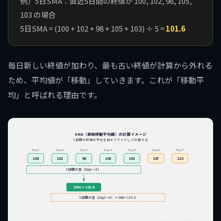
例）5日SMA：直近5日間の終値が 100, 102, 98, 105,
103 の場合
5日SMA = (100 + 102 + 98 + 105 + 103) ÷ 5 =
101.6
毎日新しい終値が加わり、最も古い終値が計算から外れる
ため、平均値が「移動」していきます。これが「移動平
均」と呼ばれる理由です。
SMA（単純移動平均線）の計算イメージ
5日間の終値の平均を日々スライドして計算する
Day 1
Day 2
Day 3
Day 4
Day 5
Day 6
Day 7
100
102
98
105
103
107
110
5日間の窓（Day1〜5）
SMA = 101.6
5日間の窓（Day2〜6）→ SMA = 103.0