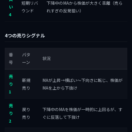
短期リバ
下降中のMAから株価が大きく乖離（売ら
い
ウンド
れすぎの反発狙い）
4
4つの売りシグナル
番
パタ
状況
号
ーン
売
新規
MAが上昇→横ばい〜下向きに転じ、株価が
り
売り
MAを上から下抜け
1
売
戻り
下降中のMAを株価が一時的に上回るが、す
り
売り
ぐに反落して下抜け
2