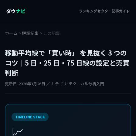
ダウ
ナビ
ランキング
セクター
記事
ガイド
ホーム
>
解説記事
>
この記事
移動平均線で「買い時」 を見抜く 3 つの
コツ｜5 日・25 日・75 日線の設定と売買
判断
更新日: 2026年3月26日 ／ カテゴリ: テクニカル分析入門
TIMELINE STACK
📈