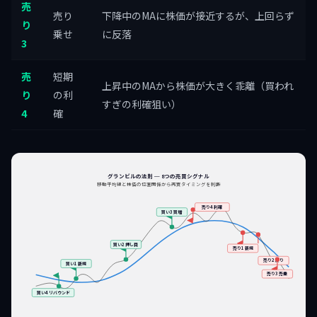
売
売り
下降中のMAに株価が接近するが、上回らず
り
乗せ
に反落
3
売
短期
上昇中のMAから株価が大きく乖離（買われ
り
の利
すぎの利確狙い）
4
確
グランビルの法則 ─ 8つの売買シグナル
移動平均線と株価の位置関係から売買タイミングを判断
売り4 利確
買い3 買増
買い2 押し目
売り1 新規
売り2 戻り
買い1 新規
売り3 売乗
買い4 リバウンド