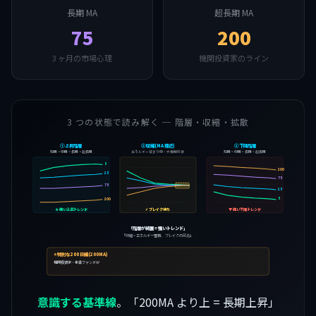
長期 MA
超長期 MA
75
200
3 ヶ月の市場心理
機関投資家のライン
3 つの状態で読み解く ─ 階層・収縮・拡散
① 上昇階層
② 収縮(MA 接近)
③ 下降階層
短期 > 中期 > 長期 > 超長期
エネルギー溜まり中・大相場前夜
短期 < 中期 < 長期 < 超長期
5
200
25
75
75
25
5
200
★ 強い上昇トレンド
⚡ ブレイク待ち
▼ 強い下降トレンド
「階層が綺麗 = 強いトレンド」
「収縮 = エネルギー蓄積、 ブレイクの前兆」
⭐ 特別な 200 日線(200MA)
機関投資家・年金ファンドが
意識する基準線
。「200MA より上 = 長期上昇」