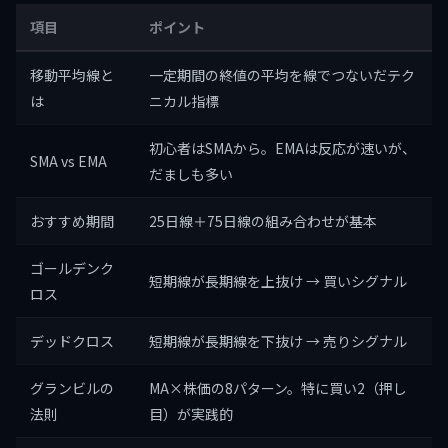
項目
ポイント
移動平均線と
一定期間の終値の平均を線でつないだテク
は
ニカル指標
初心者はSMAから。EMAは反応が速いが、
SMA vs EMA
だましも多い
おすすめ期間
25日線＋75日線の組み合わせが基本
ゴールデンク
短期線が長期線を上抜け → 買いシグナル
ロス
デッドクロス
短期線が長期線を下抜け → 売りシグナル
グランビルの
MA×株価の8パターン。特に買い2（押し
法則
目）が実践的