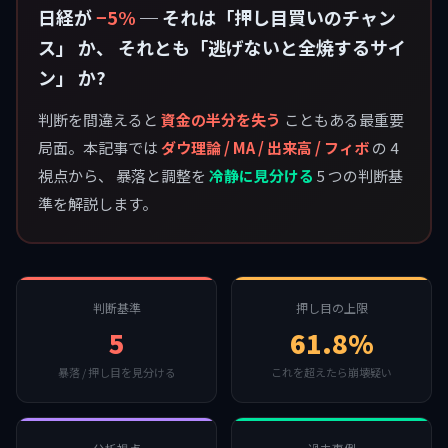
日経が
−5%
─ それは「押し目買いのチャン
ス」 か、 それとも「逃げないと全焼するサイ
ン」 か?
判断を間違えると
資金の半分を失う
こともある最重要
局面。本記事では
ダウ理論 / MA / 出来高 / フィボ
の 4
視点から、 暴落と調整を
冷静に見分ける
5 つの判断基
準を解説します。
判断基準
押し目の上限
5
61.8%
暴落 / 押し目を見分ける
これを超えたら崩壊疑い