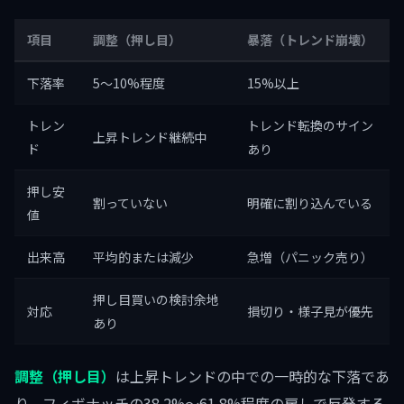
項目
調整（押し目）
暴落（トレンド崩壊）
下落率
5〜10%程度
15%以上
トレン
トレンド転換のサイン
上昇トレンド継続中
ド
あり
押し安
割っていない
明確に割り込んでいる
値
出来高
平均的または減少
急増（パニック売り）
押し目買いの検討余地
対応
損切り・様子見が優先
あり
調整（押し目）
は上昇トレンドの中での一時的な下落であ
り、フィボナッチの38.2%〜61.8%程度の戻しで反発する