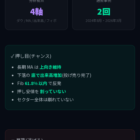
分析視点
過去事例
4軸
2回
ダウ / MA / 出来高 / フィボ
2024年8月・2026年3月
✓ 押し目(チャンス)
長期 MA は
上向き維持
下落の
底で出来高増加
(投げ売り完了)
Fib
61.8% 以内
で反発
押し安値を
割っていない
セクター全体は崩れていない