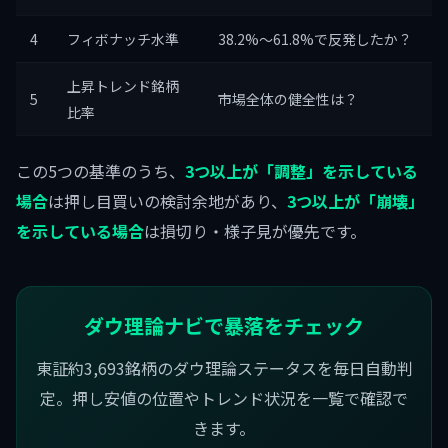
4
フィボナッチ水準
38.2%〜61.8%で反発したか？
上昇トレンド銘柄
5
市場全体の健全性は？
比率
この5つの基準のうち、
3つ以上が「調整」を示している
場合
は押し目買いの検討余地があり、
3つ以上が「崩壊」
を示している場合
は損切り・様子見が優先です。
ダウ理論ナビで暴落をチェック
東証約3,693銘柄のダウ理論ステータスを毎日自動判
定。押し安値の位置やトレンド状況を一覧で確認で
きます。