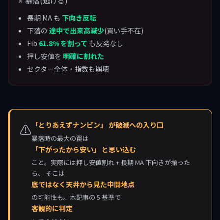
✗ 暴落(逃げる)
長期 MA も
下向き反転
下落の
途中で出来高減少
(買い手不在)
Fib
61.8% を割って
も反発なし
押し安値を
明確に割れた
セクター全体・指数も崩壊
「とりあえずナンピン」 が破滅への入り口
⚠
暴落時の最大の罠は
「下がったから安い」 と思い込む
こと。実際には押し安値割れ + 長期 MA 下向きが揃った
ら、 そこは
底ではなく天井から見た中間地点
の可能性も。本記事の 5 基準で
客観的に判定