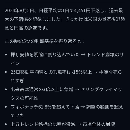
2024年8月5日、日経平均は1日で4,451円下落し、過去最
大の下落幅を記録しました。きっかけは米国の景気後退懸
念と円高の急進です。
この時の5つの判断基準を振り返ると：
押し安値を明確に割り込んでいた → トレンド崩壊のサ
イン
25日移動平均線との乖離率は-15%以上 → 極端な売ら
れすぎ
出来高は通常の3倍以上に急増 → セリングクライマッ
クスの可能性
フィボナッチ61.8%を超えて下落 → 調整の範囲を超え
ていた
上昇トレンド銘柄の比率が激減 → 市場全体の崩壊