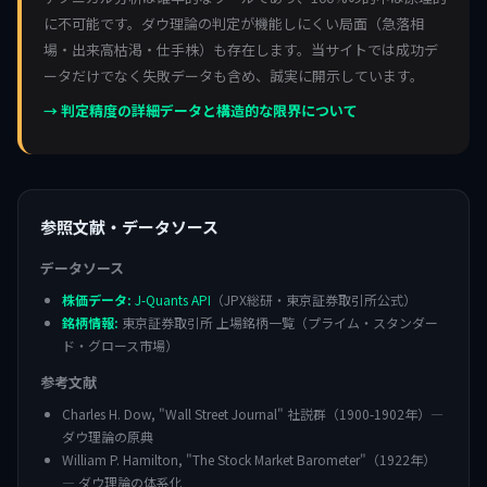
に不可能です。ダウ理論の判定が機能しにくい局面（急落相
場・出来高枯渇・仕手株）も存在します。当サイトでは成功デ
ータだけでなく失敗データも含め、誠実に開示しています。
→ 判定精度の詳細データと構造的な限界について
参照文献・データソース
データソース
株価データ:
J-Quants API
（JPX総研・東京証券取引所公式）
銘柄情報:
東京証券取引所 上場銘柄一覧（プライム・スタンダー
ド・グロース市場）
参考文献
Charles H. Dow, "Wall Street Journal" 社説群（1900-1902年）—
ダウ理論の原典
William P. Hamilton, "The Stock Market Barometer"（1922年）
— ダウ理論の体系化