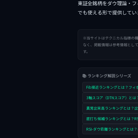
東証全銘柄をダウ理論・フ
でも使える形で提供してい
※当サイトはテクニカル指標の
なく、掲載情報は参考情報とし
す。
📚 ランキング解説シリーズ
Fib接近ランキングとは？フ
3軸スコア（DTNスコア）と
異常出来高ランキングとは？出
底打ち候補ランキングとは？RS
RSI-ダウ乖離ランキングとは