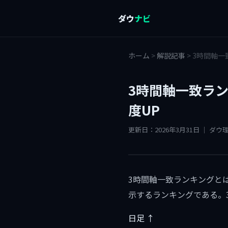
ダウ
ナビ
ホーム
>
解説記事
>
3時間軸一
3時間軸一致ラ
度UP
更新日：2026年3月31日 ｜ ダ
3時間軸一致ランキングと
示するランキングである。
日足 ↑