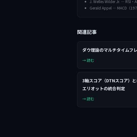
J. Welles Wilder Jr. — RS
Gerald Appel — MACD（1
関連記事
ダウ理論のマルチタイムフ
→ 読む
3軸スコア（DTNスコア）
エリオットの統合判定
→ 読む