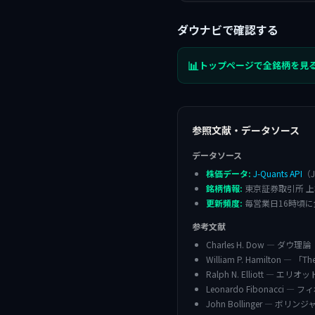
ダウナビで確認する
📊
トップページで全銘柄を見
参照文献・データソース
データソース
株価データ:
J-Quants API
（
銘柄情報:
東京証券取引所 上
更新頻度:
毎営業日16時頃
参考文献
Charles H. Dow — ダウ理論（W
William P. Hamilton — 「Th
Ralph N. Elliott — エ
Leonardo Fibonacci 
John Bollinger — ボ