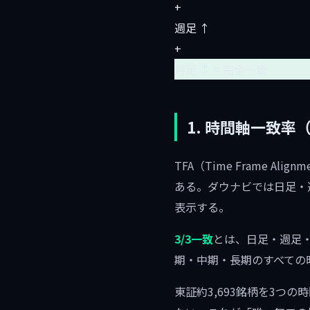
+
週足 ↑
+
月足 ↑ = 完全一致
1. 時間軸一致率
TFA（Time Frame
ある。ダウナビでは日足・週
表示する。
3/3一致
とは、日足・週足
期・中期・長期のすべての
東証約3,693銘柄を3