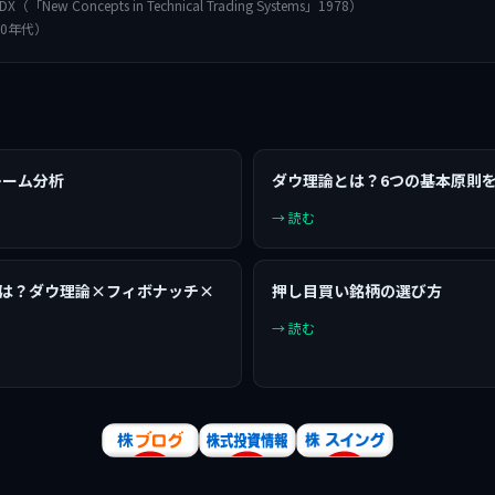
I・ADX（「New Concepts in Technical Trading Systems」1978）
970年代）
レーム分析
ダウ理論とは？6つの基本原則
→ 読む
とは？ダウ理論×フィボナッチ×
押し目買い銘柄の選び方
→ 読む