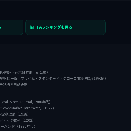
📊
る
TFAランキングを見る
JPX総研・東京証券取引所公式）
場銘柄一覧（プライム・スタンダード・グロース市場 約3,693銘柄）
に全銘柄を自動更新
all Street Journal, 1900年代）
e Stock Market Barometer」(1922)
リオット波動理論（1938）
— フィボナッチ数列（1202）
リンジャーバンド（1980年代）