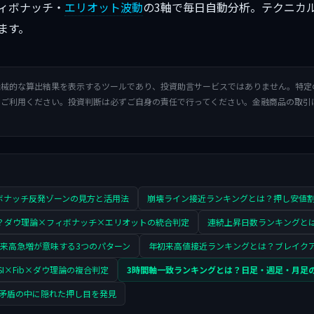
ィボナッチ・
エリオット波動
の3軸で毎日自動分析。テクニカ
ます。
機械的な算出結果を表示するツールであり、投資助言サービスではありません。特定
てご利用ください。投資判断は必ずご自身の責任で行ってください。金融商品の取引
ィボナッチ反発ゾーンの見方と活用法
崩壊ライン接近ランキングとは？押し安値
は？ダウ理論×フィボナッチ×エリオットの統合判定
連続上昇日数ランキングと
来高急増が意味する3つのパターン
年初来高値接近ランキングとは？ブレイク
I×Fib×ダウ理論の複合判定
3時間軸一致ランキングとは？日足・週足・月足
？矛盾の中に隠れた押し目を発見