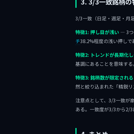
3. 3/3一致銘柄
3/3一致（日足・週足・
特徴1: 押し目が浅い
— 3
チ
38.2%程度の浅い押し
特徴2: トレンドが長期化
基調にあることを意味する
特徴3: 銘柄数が限定される
然と絞り込まれた「精鋭リ
注意点として、3/3一致
ある。一致度が3/3から2