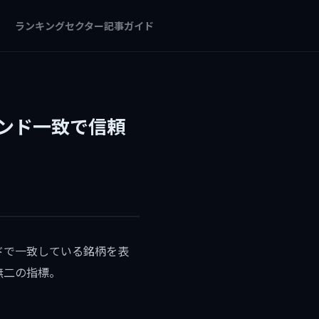
ランキング
セクター
記事
ガイド
ンド一致で信頼
ドで一致している銘柄を表
無二の指標。