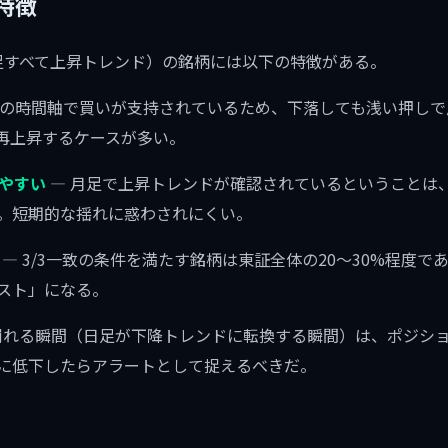
の特徴
月足すべて上昇トレンド）の銘柄には以下の特徴がある。
つの時間軸で買いが支持されているため、下落しても浅い押し
で再上昇するケースが多い。
しやすい
— 月足で上昇トレンドが確認されているということは
。短期的な揺れに惑わされにくい。
— 3/3一致の条件を満たす銘柄は東証全体の20〜30%程度
スト」になる。
が崩れる瞬間（日足が下降トレンドに転換する瞬間）は、ポジシ
/3に低下したらアラートとして捉えるべきだ。